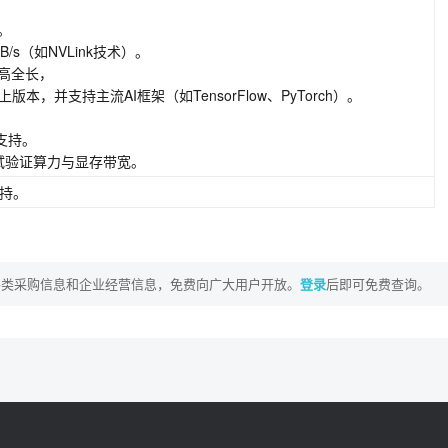
s。
/s（如NVLink技术）。
全高全长，
上版本，并支持主流AI框架（如TensorFlow、PyTorch）。
支持。
试验证算力与显存带宽。
支持。
各类采购信息和企业经营信息，免费向广大用户开放。
登录
后即可免费查询。