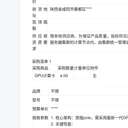
价
收货地
陕西省咸阳市秦都区****
址
现场踏
勘
供应商
限本地供应商、为保证产品质量，投标供应
资质要
服务器集群的计算节点内，由集群统一管理
求
采购清单 1
采购商品
采购数量
计量单位
附件
GPU计算卡
4.00
无
品牌
不限
型号
不限
预算单价
*****
规格参数
1. 核心架构：原版pcie，需采用最新一代G
2. 关键性能：