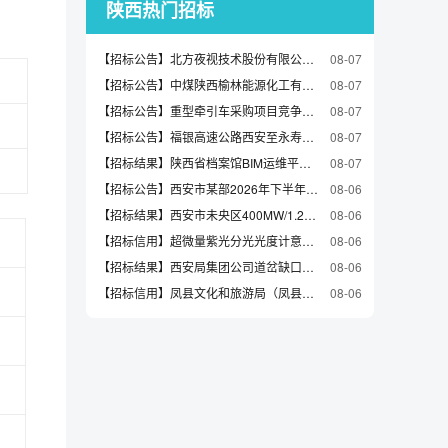
陕西热门招标
【招标公告】北方夜视技术股份有限公司EBAPS传感器光电性能评价设备招标公告
08-07
【招标公告】中煤陕西榆林能源化工有限公司井下主排水系统扩容改造项目安装工程施工采购电缆询价通知
08-07
【招标公告】重型牵引车采购项目竞争性磋商公告
08-07
【招标公告】福银高速公路西安至永寿段改扩建工程LJ-1合同段项目经理部预埋钢板公开询比采购公告
08-07
【招标结果】陕西省档案馆BIM运维平台项目(二次)中标（成交）结果公告
08-07
【招标公告】西安市某部2026年下半年役前教育招标公告（2026-VGBYBE-F1013）
08-06
【招标结果】西安市未央区400MW/1.2GWh新型独立储能项目地基承载力及材料检测服务-结果公告
08-06
【招标信用】超微量紫光分光光度计意向公开(2026-yxgs-207)(第1包)
08-06
【招标结果】西安局集团公司道岔缺口监测装置购置中标候选人公示
08-06
【招标信用】凤县文化和旅游局（凤县文物局）凤县文化和旅游资源普查技术支持服务项目履约验收公告
08-06