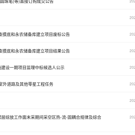
圆珠笔(等)直接订购成交公告
20
20
调查摸底和永农储备库建立项目废标公告
20
调查摸底和永农储备库建立项目结果公告
20
施建设一期项目监理中标候选人公示
20
室外道路及其他零星工程任务
20
20
层综放工作面末采期间采空区热-流-固耦合规律及综合
20