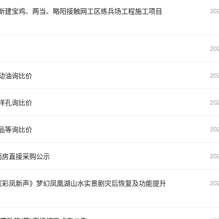
新建宝鸡、两当、略阳接触网工区练兵场工程施工项目
20
20
动油询比价
20
样孔询比价
20
品等询比价
20
门面房直接采购公示
20
《彩凤新声》梦幻凤凰湖山水实景剧灾后恢复及功能提升
20