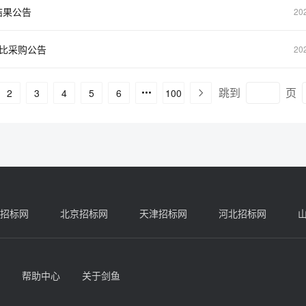
结果公告
20
比采购公告
20
跳到
页
2
3
4
5
6
100
招标网
北京招标网
天津招标网
河北招标网
帮助中心
关于剑鱼