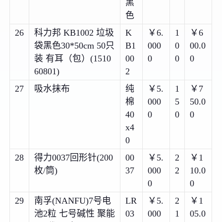
黑
色
26
科力邦 KB1002 垃圾
K
￥6.
1
￥6
袋黑色30*50cm 50只
B1
000
0
00.0
装 有耳（包）(1510
00
0
0
0
60801)
2
27
吸水抹布
纯
￥5.
1
￥7
棉
000
5
50.0
40
0
0
0
x4
0
28
得力0037回形针(200
00
￥5.
2
￥1
枚/筒)
37
000
2
10.0
0
0
29
南孚(NANFU)7号电
LR
￥5.
2
￥1
池2粒 七号碱性 聚能
03
000
1
05.0