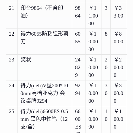
21
印台9864（不含印
98
￥1
3
￥3
油）
64
1.00
3.00
00
22
得力6055防粘弧形剪
60
￥1
8
￥8
刀
55
0.00
0.00
00
23
奖状
24
￥1
2
￥2
82
0.00
0
00.0
9
00
0
24
得力(deli)V型200*10
92
￥1
3
￥3
0mm高档亚克力 会
94
0.00
0
00.0
议桌牌9294
00
0
25
得力(deli)6600ES 0.5
66
￥1
1
￥1
mm 黑色中性笔（12
00
0.00
0
00.0
支/盒）
ES
00
0