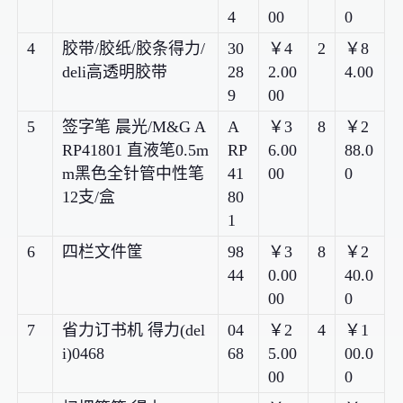
4
00
0
4
胶带/胶纸/胶条得力/
30
￥4
2
￥8
deli高透明胶带
28
2.00
4.00
9
00
5
签字笔 晨光/M&G A
A
￥3
8
￥2
RP41801 直液笔0.5m
RP
6.00
88.0
m黑色全针管中性笔
41
00
0
12支/盒
80
1
6
四栏文件筐
98
￥3
8
￥2
44
0.00
40.0
00
0
7
省力订书机 得力(del
04
￥2
4
￥1
i)0468
68
5.00
00.0
00
0