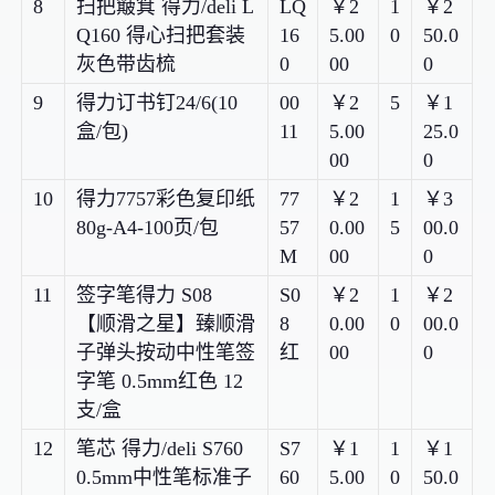
8
扫把簸箕 得力/deli L
LQ
￥2
1
￥2
Q160 得心扫把套装
16
5.00
0
50.0
灰色带齿梳
0
00
0
9
得力订书钉24/6(10
00
￥2
5
￥1
盒/包)
11
5.00
25.0
00
0
10
得力7757彩色复印纸
77
￥2
1
￥3
80g-A4-100页/包
57
0.00
5
00.0
M
00
0
11
签字笔得力 S08
S0
￥2
1
￥2
【顺滑之星】臻顺滑
8
0.00
0
00.0
子弹头按动中性笔签
红
00
0
字笔 0.5mm红色 12
支/盒
12
笔芯 得力/deli S760
S7
￥1
1
￥1
0.5mm中性笔标准子
60
5.00
0
50.0