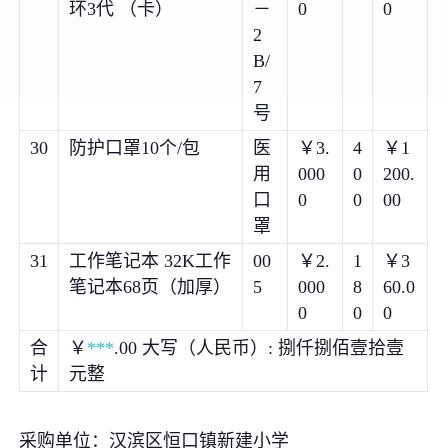
环3代 （卡）
－
0
0
2
B/
7
号
30
防护口罩10个/包
医
￥3.
4
￥1
用
000
0
200.
口
0
0
00
罩
31
工作笔记本 32K工作
00
￥2.
1
￥3
笔记本68页（加厚）
5
000
8
60.0
0
0
0
合
￥
***
.00 大写（人民币）: 捌仟捌佰壹拾壹
计
元整
采购单位：汉滨区恒口镇新建小学