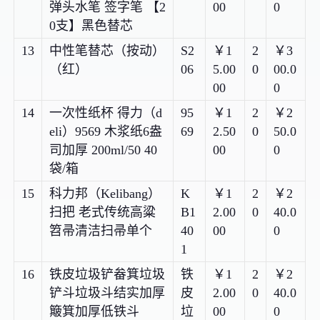
弹头水笔 签字笔 【2
00
0
0支】黑色替芯
13
中性笔替芯（按动）
S2
￥1
2
￥3
（红）
06
5.00
0
00.0
00
0
14
一次性纸杯 得力（d
95
￥1
2
￥2
eli）9569 木浆纸6盎
69
2.50
0
50.0
司加厚 200ml/50 40
00
0
袋/箱
15
科力邦（Kelibang）
K
￥1
2
￥2
扫把 老式传统高粱
B1
2.00
0
40.0
笤帚清洁扫帚单个
40
00
0
1
16
铁皮垃圾铲畚箕垃圾
铁
￥1
2
￥2
铲斗垃圾斗结实加厚
皮
2.00
0
40.0
簸箕加厚低铁斗
垃
00
0