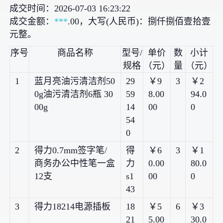
成交时间：2026-07-03 16:23:22
成交金额：
***
.00，大写(人民币)：捌仟捌佰壹拾壹
元整。
序号
商品名称
型号/
单价
数
小计
规格
（元）
量
（元）
1
蓝月亮油污清洁剂50
29
￥9
3
￥2
0g油污清洁剂6瓶 30
59
8.00
94.0
00g
14
00
0
54
0
2
得力0.7mm签字笔/
得
￥6
3
￥1
商务办公中性笔一盒
力
0.00
80.0
12支
s1
00
0
43
3
得力18214电源插板
18
￥5
6
￥3
21
5.00
30.0