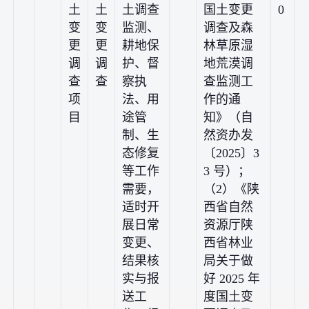
土
土
土调查
国土变更
0
变
变
监测、
调查及森
更
更
耕地保
林草原湿
调
调
护、督
地荒漠调
查
查
察执
查监测工
项
法、用
作的通
目
途管
知》（自
制、生
然资办发
态修复
〔2025〕3
等工作
3 号）；
需要，
（2）《陕
适时开
西省自然
展日常
资源厅陕
变更、
西省林业
结果核
局关于做
实与报
好 2025 年
送工
度国土变