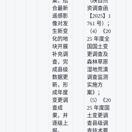
集，结
（陕自然
合最新
资调查函
遥感影
【2025】1
像对发
761 号）；
生新变
（4）《20
化的地
25 年度全
块开展
国国土变
补充调
更调查及
查，完
森林草原
成县级
湿地荒漠
数据更
调查监测
新，形
实施方
成年度
案》；
变更调
（5）《20
查成
25 年度国
果，并
土变更调
逐级上
查县级调
报。
查技术要