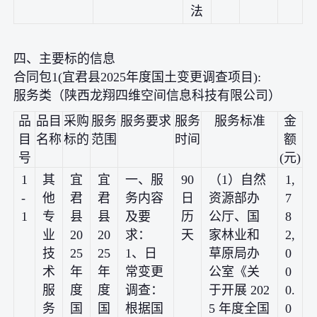
法
四、主要标的信息
合同包1(宜君县2025年度国土变更调查项目):
服务类（陕西龙翔四维空间信息科技有限公司）
品
品目
采购
服务
服务要求
服务
服务标准
金
目
名称
标的
范围
时间
额
号
(元)
1
其
宜
宜
一、服
90
（1）自然
1,
-
他
君
君
务内容
日
资源部办
7
1
专
县
县
及要
历
公厅、国
8
业
20
20
求：
天
家林业和
2,
技
25
25
1、日
草原局办
0
术
年
年
常变更
公室《关
0
服
度
度
调查：
于开展 202
0.
务
国
国
根据国
5 年度全国
0