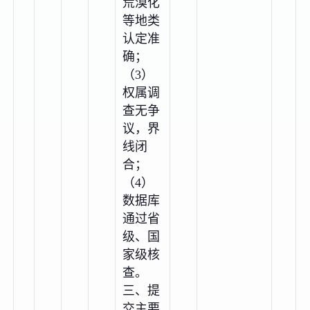
荒漠化
等地类
认定准
确；
（3）
权属调
查无争
议，界
线闭
合；
（4）
数据库
通过省
级、国
家级核
查。
三、提
交主要