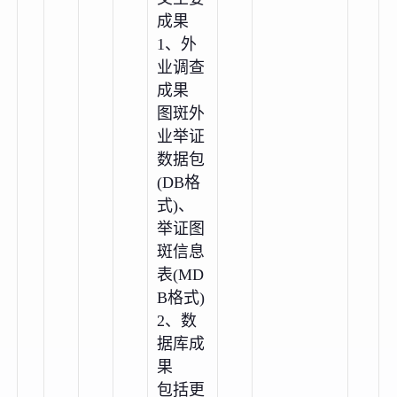
成果
1、外
业调查
成果
图斑外
业举证
数据包
(DB格
式)、
举证图
斑信息
表(MD
B格式)
2、数
据库成
果
包括更