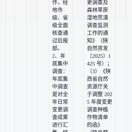
作，经
更调查及
地市
森林草原
级、省
湿地荒漠
级全面
调查监测
核查通
工作的通
过后报
知》（陕
部。
自然资发
2、年
〔2025〕1
底集中
425 号）；
调查：
（3）《陕
年底集
西省自然
中调查
资源厅关
是对全
于调整 202
年日常
5 年度变更
变更调
调查种植
查成果
作物清单
进行汇
的函》