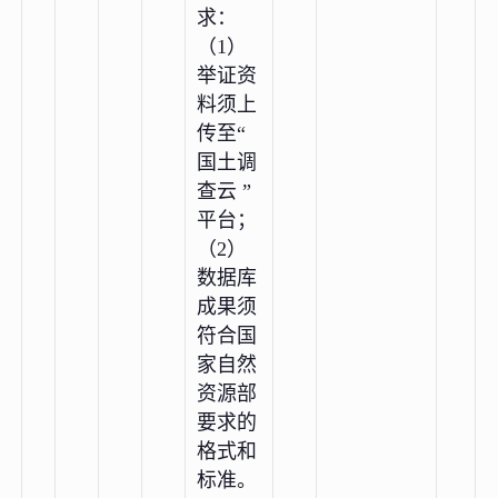
求：
（1）
举证资
料须上
传至“
国土调
查云 ”
平台；
（2）
数据库
成果须
符合国
家自然
资源部
要求的
格式和
标准。