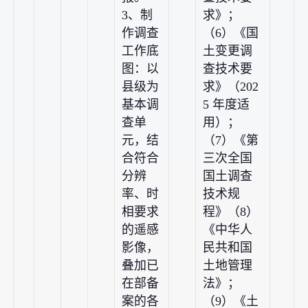
3、制
求》；
作调查
（6）《国
工作底
土变更调
图：以
查技术要
县级为
求》（202
基本调
5 年度适
查单
用）；
元，结
（7）《第
合符合
三次全国
分辨
国土调查
率、时
技术规
相要求
程》（8）
的遥感
《中华人
影像，
民共和国
叠加已
土地管理
在部备
法》；
案的各
（9）《土