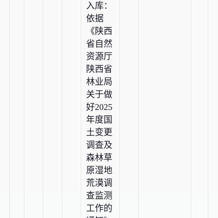
入库：
依据
《陕西
省自然
资源厅
陕西省
林业局
关于做
好2025
年度国
土变更
调查及
森林草
原湿地
荒漠调
查监测
工作的