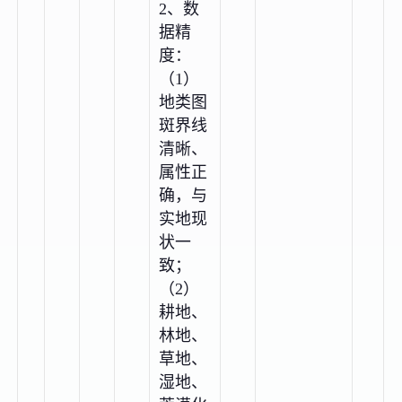
2、数
据精
度：
（1）
地类图
斑界线
清晰、
属性正
确，与
实地现
状一
致；
（2）
耕地、
林地、
草地、
湿地、