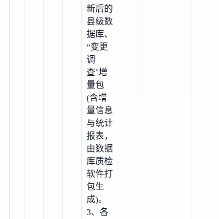
新后的
县级数
据库、
“变更
调
查"增
量包
(含增
量信息
与统计
报表，
由数据
库质检
软件打
包生
成)。
3、各