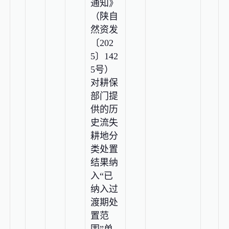
通知》
（陕自
然资发
〔202
5〕142
5号）
对耕保
部门提
供的历
史流失
耕地分
类处置
结果纳
入“已
纳入过
渡期处
置范