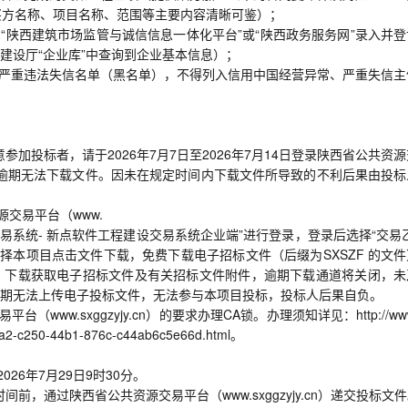
买方名称、项目名称、范围等主要内容清晰可鉴）；
“陕西建筑市场监管与诚信信息一体化平台”或“陕西政务服务网”录入并登
建设厅“企业库”中查询到企业基本信息）；
、严重违法失信名单（黑名单），不得列入信用中国经营异常、严重失信主
参加投标者，请于2026年7月7日至2026年7月14日登录陕西省公共资
件及附件，逾期无法下载文件。因未在规定时间内下载文件所导致的不利后果由投
源交易平台（www.
建设交易系统- 新点软件工程建设交易系统企业端”进行登录，登录后选择“交易
择本项目点击文件下载，免费下载电子招标文件（后缀为SXSZF 的文件
，下载获取电子招标文件及有关招标文件附件，逾期下载通道将关闭，未
期无法上传电子投标文件，无法参与本项目投标，投标人后果自负。
ww.sxggzyjy.cn）的要求办理CA锁。办理须知详见：http://www
3a2-c250-44b1-876c-c44ab6c5e66d.html。
26年7月29日9时30分。
间前，通过陕西省公共资源交易平台（www.sxggzyjy.cn）递交投标文