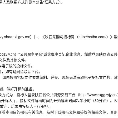
系人及联系方式详见本公告“联系方式”。
haanxi.gov.cn/）》、《陕西采购与招标网（http://sntba.com/）》
ggzyjy.cn）“公共服务平台”诚信库中登记企业信息，然后登录陕西省公
标文件及其他文件。
作电子版的投标文件。
件，如有疑问请联系平台。
行。如未按照招标文件要求编制、递交、现场无法获取电子投标文件的，其
A锁，做好开标前准备。
为：投标人登录陕西省公共资源交易平台（http://www.sxggzyjy.cn
开标大厅，投标文件解密时间为开始解密时间起半小时（30分钟）。因
放弃，后果由投标人自行承担。
台”查看本项目的招标有关信息，及时下载招标文件和答疑等相关文件，否则