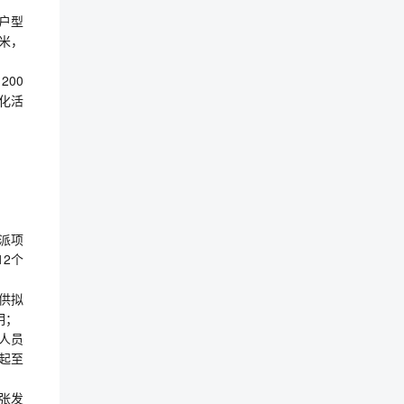
上户型
9米，
200
文化活
派项
2个
供拟
明；
人员
起至
一张发