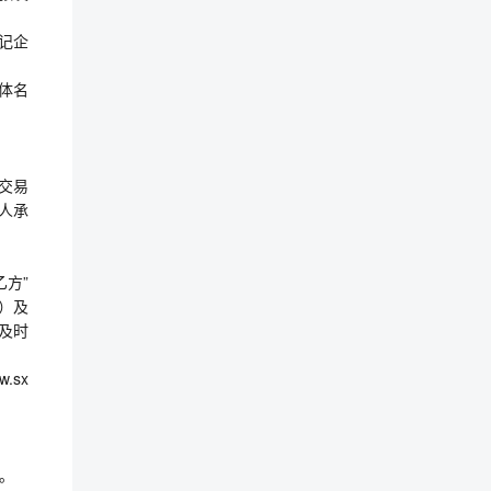
记企
体名
源交易
标人承
乙方”
）及
及时
.sx
件。