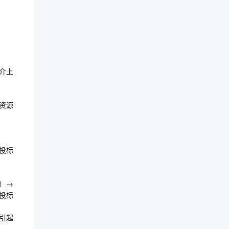
媒介上
共资源
投标
/）→
投标
引起