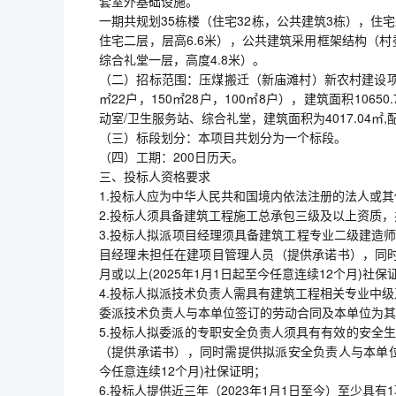
套室外基础设施。
一期共规划35栋楼（住宅32栋，公共建筑3栋），住宅
住宅二层，层高6.6米），公共建筑采用框架结构（村
综合礼堂一层，高度4.8米）。
（二）招标范围：压煤搬迁（新庙滩村）新农村建设项目（
㎡22户，150㎡28户，100㎡8户），建筑面积106
动室/卫生服务站、综合礼堂，建筑面积为4017.04
（三）标段划分：本项目共划分为一个标段。
（四）工期：200日历天。
三、投标人资格要求
1.投标人应为中华人民共和国境内依法注册的法人或
2.投标人须具备建筑工程施工总承包三级及以上资质
3.投标人拟派项目经理须具备建筑工程专业二级建造
目经理未担任在建项目管理人员（提供承诺书），同时
月或以上(2025年1月1日起至今任意连续12个月)社保
4.投标人拟派技术负责人需具有建筑工程相关专业中
委派技术负责人与本单位签订的劳动合同及本单位为其缴纳
5.投标人拟委派的专职安全负责人须具有有效的安全
（提供承诺书），同时需提供拟派安全负责人与本单位签
今任意连续12个月)社保证明；
6.投标人提供近三年（2023年1月1日至今）至少