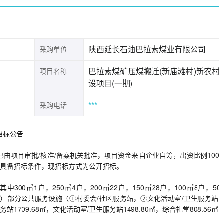
陕西延长石油巴拉素煤业有限公司
采购单位
巴拉素煤矿压煤搬迁(新庙滩村)新农
项目名称
设项目(一期)
***
采购电话
招标公告
已由项目审批/核准/备案机关批准，项目资金来自企业自筹，出资比例10
具备招标条件，现招标方式为公开招标。
00㎡1户，250㎡4户，200㎡22户，150㎡28户，100㎡8户，5
（2）部分公共服务设施（①村委会/社区服务站，②文化活动室/卫生服务
站1709.68㎡，文化活动室/卫生服务站1498.80㎡，综合礼堂808.56