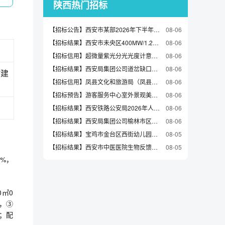
陕西热门招标
【招标公告】西安市某部2026年下半年役前教育招标公告（2026-VGBYBE-F1013）
08-06
【招标结果】西安市未央区400MW/1.2GWh新型独立储能项目地基承载力及材料检测服务-结果公告
08-06
【招标信用】超微量紫光分光光度计意向公开(2026-yxgs-207)(第1包)
08-06
【招标结果】西安局集团公司道岔缺口监测装置购置中标候选人公示
08-06
村建
【招标信用】凤县文化和旅游局（凤县文物局）凤县文化和旅游资源普查技术支持服务项目履约验收公告
08-06
【招标预告】游客服务中心室外景观美化提升改造工程资格预审公告
08-06
【招标结果】西安铁路公安局2026年人民警察服装采购项目中标公告
08-06
【招标结果】西安局集团公司榆林市区、靖边县、绥德县、灵宝市区汽车定点维修服务委外修（三次）流标公示
08-06
【招标结果】宝鸡市金台区西街幼儿园网上竞价成交公示
08-05
【招标结果】西安市中医医院生物反馈胃动力仪采购项目(二次)结果公告
08-05
0%，
0㎡0
站，③
㎡；配