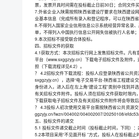
票，发票开具时间需在投标截止日前30日；合同文件
7.外省企业入陕需按照陕西省建设厅要求在陕西建设网
业基本信息（完成所有录入和登记程序，可以在陕西省
8.不得列入国家企业信用信息公示系统经营异常名录
单，不得列入中国执行信息公开网失信被执行人名单；
9.本次招标不接受联合体投标。
四、招标文件的获取
4.1获取方式：本次招标实行网上发售招标文件。凡有意
平台（www.sxggzyjy.cn）下载电子招标文
担（下载流程详见4.2）。
？ 4.2招标文件下载流程：投标人应登录陕西省公共资
sxggzyjy.cn），选择“电子交易平台-陕西省工程
身份进入，进入后在左上角“建设工程”类别中找到并选
有关招标文件附件。投标人须在招标文件获取时限内
下载获取电子招标文件及有关招标文件附件将会导致后
？ 4.3投标人初次使用交易平台需按陕西省公共资源交易平台（w
ggzyjy.cn/fwzn/004002/004002007/20250108/efdc5
五、投标文件的递交
5.1 投标文件递交截止时间（投标截止时间，下同）：20
5.2本项目采用“不见面开标 ”方式，投标人在投标截止时