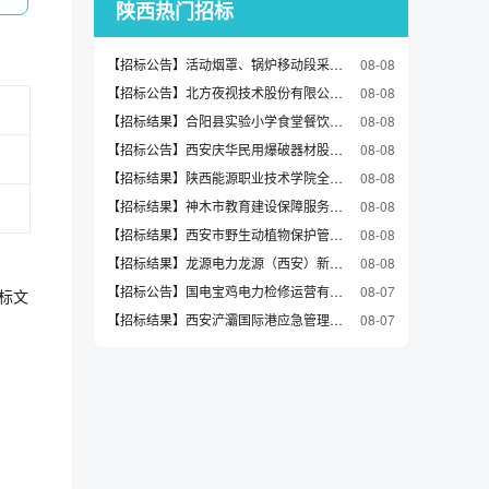
陕西热门招标
【招标公告】活动烟罩、锅炉移动段采购采购项目谈判公告
08-08
【招标公告】北方夜视技术股份有限公司多光谱光阴极材料生长平台招标公告
08-08
【招标结果】合阳县实验小学食堂餐饮服务项目-中标候选人公示
08-08
【招标公告】西安庆华民用爆破器材股份有限公司数字化生产运营管控中心建设项目招标公告
08-08
【招标结果】陕西能源职业技术学院全息VR沉浸式中药材及药用植物真伪鉴定教学平台采购项目中标（成交）结果公告
08-08
【招标结果】神木市教育建设保障服务中心（神木市学生服务中心）北师大神木学校课桌椅采购项目成交结果公告
08-08
【招标结果】西安市野生动植物保护管理站野生动物疫病防控与处置项目中标（成交）结果公告
08-08
【招标结果】龙源电力龙源（西安）新能源工程技术有限公司具身机器人系统和无人车采购项目询价采购采购结果公告（采购编号WZYT-WZXJ-2026070260）
08-08
【招标公告】国电宝鸡电力检修运营有限公司电力新苑活动中心项目地块详细规划项目询比采购第2次挂网公告
08-07
招标文
【招标结果】西安浐灞国际港应急管理局抱朴路、和悦路消防站消防车辆采购项目中标（成交）结果公告
08-07