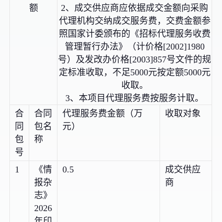
额
2、成交供应商应依据成交金额向采购
代理机构交纳成交服务费，交费金额参
照国家计委颁布的《招标代理服务收费
管理暂行办法》（计价格[2002]1980
号）及发改办价格[2003]857号文件的规
定标准收取，不足5000元按定额5000元
收取。
3、本项目代理服务费按服务计取。
合
合同
代理服务费金额（万
收取对象
同
包名
元）
包
称
号
1
《情
0.5
成交供应
报杂
商
志》
2026
年印