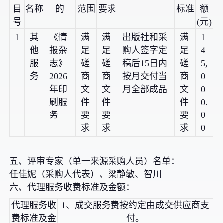
目
名称
的
范围
要求
标准
额
号
(元)
1
其
《情
满
满
出版社和采
满
1
他
报杂
足
足
购人签字定
足
4
服
志》
磋
磋
稿后15日内
磋
5,
务
2026
商
商
按月交付当
商
0
年印
文
文
月全部成品
文
0
刷服
件
件
件
0.
务
要
要
要
0
求
求
求
0
五、评审专家（单一来源采购人员）名单：
任佳妮（采购人代表）、梁静敏、智川
六、代理服务收费标准及金额：
代理服务收
1、成交服务费按约定由成交供应商支
费标准及金
付。