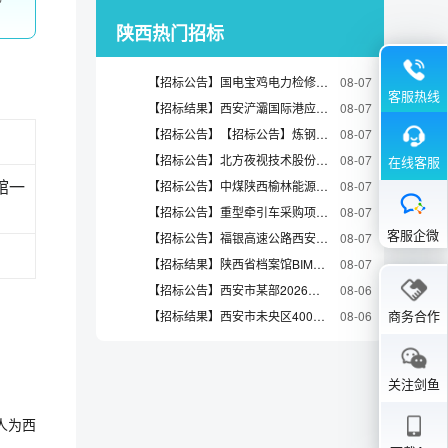
陕西热门招标
【招标公告】国电宝鸡电力检修运营有限公司电力新苑活动中心项目地块详细规划项目询比采购第2次挂网公告
08-07
客服热线
【招标结果】西安浐灞国际港应急管理局抱朴路、和悦路消防站消防车辆采购项目中标（成交）结果公告
08-07
【招标公告】【招标公告】炼钢石墨电极采购二次招标公告
08-07
【招标公告】北方夜视技术股份有限公司EBAPS传感器光电性能评价设备招标公告
08-07
在线客服
馆一
【招标公告】中煤陕西榆林能源化工有限公司井下主排水系统扩容改造项目安装工程施工采购电缆询价通知
08-07
【招标公告】重型牵引车采购项目竞争性磋商公告
08-07
客服企微
【招标公告】福银高速公路西安至永寿段改扩建工程LJ-1合同段项目经理部预埋钢板公开询比采购公告
08-07
【招标结果】陕西省档案馆BIM运维平台项目(二次)中标（成交）结果公告
08-07
【招标公告】西安市某部2026年下半年役前教育招标公告（2026-VGBYBE-F1013）
08-06
商务合作
【招标结果】西安市未央区400MW/1.2GWh新型独立储能项目地基承载力及材料检测服务-结果公告
08-06
关注剑鱼
人为西