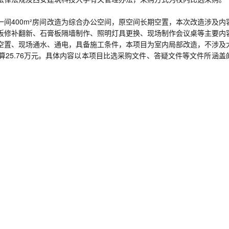
间400m²房间改造为综合办公空间，原空间长期空置，本次改造涉及内
板修补翻新、石膏板隔墙制作、照明灯具更换、现场制作会议桌等主要内
空置、现场通水、通电，具备施工条件，本项目为室内局部改造，不涉及
25.76万元。具体内容以本项目比选采购文件、答疑文件等文件所涵盖
定；
面向中小企业采购。
或其他组织；
年度经审计完整的财务审计报告（成立时间至提交响应截止时间不足一年的可
银行出具的资信证明，或财政部门认可的政府采购专业担保机构出具的投
个月的纳税证明或完税证明，依法免税的单位应提供相关证明材料；
来至少一个月的社会保障资金缴存单据或社保机构开具的社会保险参保缴费
关文件证明；
失信主体名单”；未被“中国执行信息公开网”列入“失信被执行人”；未被“中
单”；未被“国家企业信用信息公示系统”网站“列入严重违法失信名单（黑