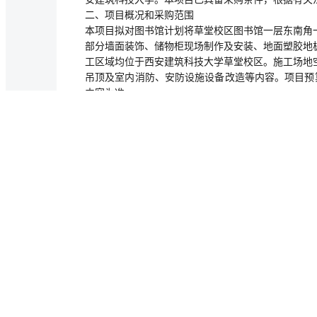
二、项目概况和采购范围
本项目拟对图书馆计划将草堂校区图书馆一层东南角一
部分墙面装饰、储物柜现场制作及安装、地面塑胶地
工区域均位于西安建筑科技大学草堂校区。施工场地
吊顶及室内消防、安防设施设备改造等内容。项目预算
内容为准。
三、供应商资格要求
1.满足《中华人民共和国政府采购法》第二十二条规
2.落实政府采购政策需满足的资格要求：本项目专门
3.本项目的特定资格要求：
（1）供应商为向采购人提供工程及相应服务的法人
（2）财务状况证明：供应商提供2024或2025
立后任意时段的资产负债表），或其开标前三个月内
函；
（3）税收缴纳证明：提供2025年6月以来至少一
（4）社会保障资金缴纳证明：提供2025年6月以
明。依法不需要缴纳社会保障资金的供应商应提供相
（5）供应商未被“信用中国”网站列入“重大税收违法
采购网”网站列入“政府采购严重违法失信行为记录名
信息”；