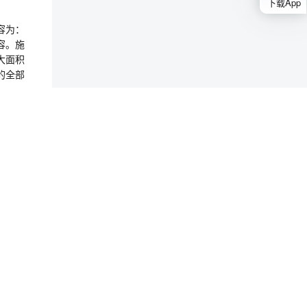
下载App
容为：
容。施
大面积
的全部
提供成
标担保
情况证
国政府
名单）