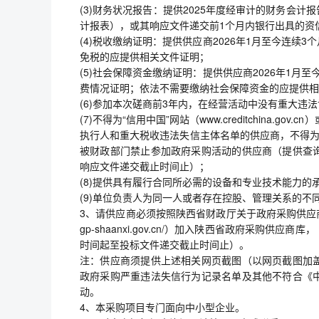
(3)财务状况报告：提供2025年度经审计的财务会
计报表），或其响应文件递交前1个月内银行出具的资
(4)税收缴纳证明：提供供应商2026年1月至今连
免税的应提供相关文件证明；
(5)社会保障资金缴纳证明：提供供应商2026年1
费情况证明；依法不需要缴纳社会保障资金的应提供相
(6)参加本次磋商前3年内，在经营活动中没有重大违
(7)不得为“信用中国”网站（www.creditchina.gov.cn）
执行人和重大税收违法失信主体名单的供应商，不得为中国
被财政部门禁止参加政府采购活动的供应商（提供查
响应文件递交截止时间止）；
(8)提供具有履行合同所必需的设备和专业技术能力的承
(9)单位负责人为同一人或者存在控股、管理关系的不
3、请供应商必须按照陕西省财政厅关于政府采购供应商注
gp-shaanxi.gov.cn/）加入陕西省政府采
时间起至投标文件递交截止时间止）。
注：供应商须提供上述相关网页截图（以网页截图加
政府采购严重违法失信行为记录名单及其他不符合《
动。
4、本采购项目专门面向中小型企业。