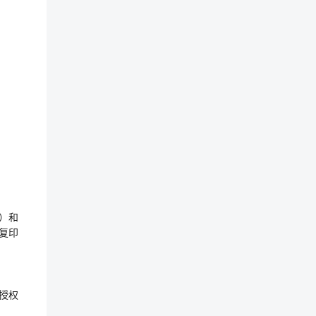
）和
复印
授权