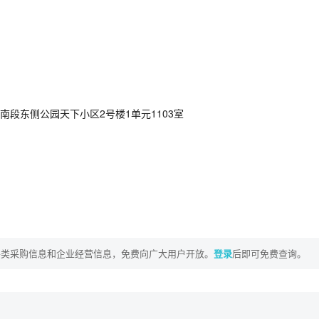
段东侧公园天下小区2号楼1单元1103室
各类采购信息和企业经营信息，免费向广大用户开放。
登录
后即可免费查询。