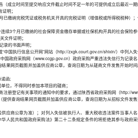
计报告（成立时间至提交响应文件截止时间不足一年的可提供成立后最近一期
信证明；
续3个月已缴纳完税凭证或税务机关开具的完税证明（增值税或所得税税种）
月至今连续3个月已缴纳的社会保障资金缴存单据或社保机构开具的社会保险
关文件证明；
法记录的书面声明；
或“中国执行信息公开网”网站（http://zxgk.court.gov.cn/shixin/）中列入
政府采购网（www.ccgp.gov.cn）政府采购严重违法失信行为记录
询结果网页截图并加盖供应商公章，查询日期为从磋商文件发售开始时间
诺函;
同单位，不得同时参加本项目的磋商；
册登记有关事项的通知中的要求，通过陕西省政府采购网（http://www
购供应商库，（提供查询结果网页截图并加盖供应商公章，查询日期为从招标文件发
盖供应商公章为准）；对列入失信被执行人、重大税收违法案件当事人名
中华人民共和国政府采购法》第二十二条规定条件的将拒绝其参与政府采