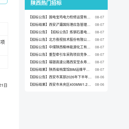
陕西热门招标
【招标公告】国电宝鸡电力检修运营有限公司电力新苑活动中心项目地块详细规划项目询比采购第2次挂网公告
08-07
【招标结果】西安浐灞国际港应急管理局抱朴路、和悦路消防站消防车辆采购项目中标（成交）结果公告
08-07
【招标公告】【招标公告】炼钢石墨电极采购二次招标公告
08-07
【招标公告】北方夜视技术股份有限公司EBAPS传感器光电性能评价设备招标公告
08-07
购项
【招标公告】中煤陕西榆林能源化工有限公司井下主排水系统扩容改造项目安装工程施工采购电缆询价通知
08-07
【招标公告】重型牵引车采购项目竞争性磋商公告
08-07
【招标公告】福银高速公路西安至永寿段改扩建工程LJ-1合同段项目经理部预埋钢板公开询比采购公告
08-07
【招标结果】陕西省档案馆BIM运维平台项目(二次)中标（成交）结果公告
08-07
【招标公告】西安市某部2026年下半年役前教育招标公告（2026-VGBYBE-F1013）
08-06
【招标结果】西安市未央区400MW/1.2GWh新型独立储能项目地基承载力及材料检测服务-结果公告
08-06
21日