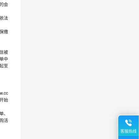
的会
；依法
参保缴
失信被
名单中
起至
.cc
售开始
单、
购活
客服热线