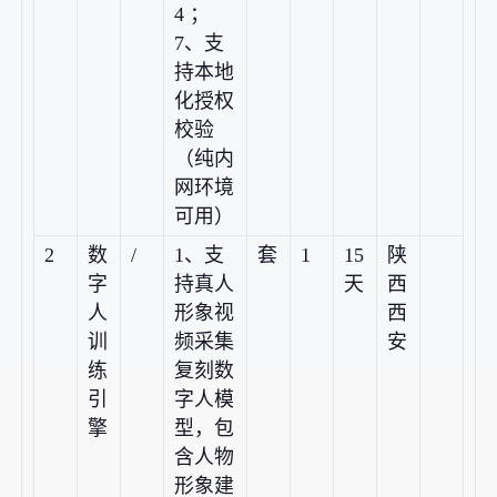
4 ；
7、支
持本地
化授权
校验
（纯内
网环境
可用）
2
数
/
1、支
套
1
15
陕
字
持真人
天
西
人
形象视
西
训
频采集
安
练
复刻数
引
字人模
擎
型，包
含人物
形象建