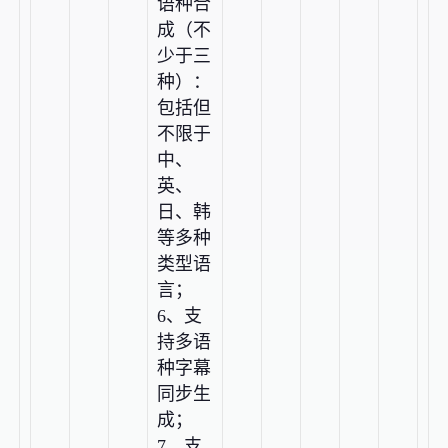
语种合
成（不
少于三
种）：
包括但
不限于
中、
英、
日、韩
等多种
类型语
言；
6、支
持多语
种字幕
同步生
成；
7、支