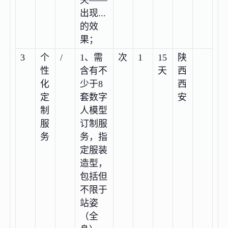
出现...
的效
果；
3
个
/
1、需
次
1
15
陕
性
含有不
天
西
化
少于8
西
定
套数字
安
制
人模型
服
订制服
务
务，指
定服装
造型，
包括但
不限于
站姿
（全