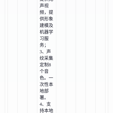
声视
频，提
供形象
建模及
机器学
习服
务；
3、声
纹采集
定制8
个音
色。一
次性本
地部
署。
4、支
持本地