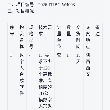
二、项目编号：2026-JTIBC-W4003
三、项目概况：
序
物
规
技术要
计
数
交
交
备
号
资
格
求
量
量
货
货
注
名
型
单
时
地
称
号
位
间
点
1
数
/
1、要
套
1
15
陕
字
求不少
天
西
人
于120
西
合
个高标
安
成
准、高
软
精度的
件
2D公
模数字
人形象