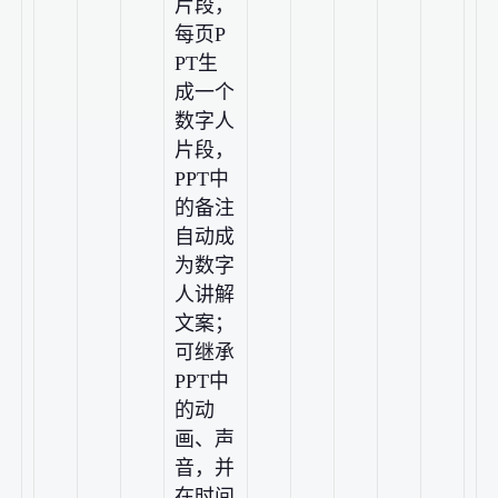
片段，
每页P
PT生
成一个
数字人
片段，
PPT中
的备注
自动成
为数字
人讲解
文案；
可继承
PPT中
的动
画、声
音，并
在时间