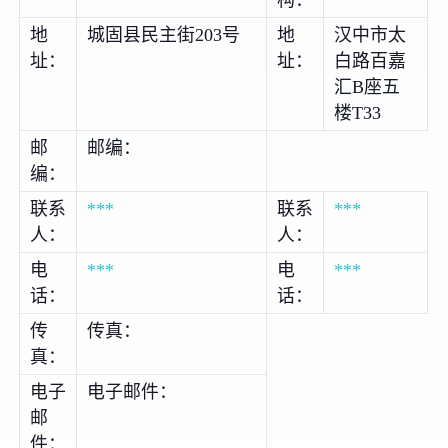
构：
地
城固县民主街203号
地
汉中市太
址：
址：
白路百嘉
汇B座五
楼T33
邮
邮编：
编：
联系
***
联系
***
人：
人：
电
***
电
***
话：
话：
传
传真：
真：
电子
电子邮件：
邮
件：