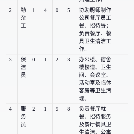
2
勤
1
4
0
5
协助厨师制作
杂
公司餐厅员工
工
餐、招待餐；
负责餐厅、餐
具卫生清洁工
作。
3
保
0
1
2
3
办公楼、宿舍
洁
楼楼道、卫生
员
间、会议室、
活动室及临休
客房等卫生清
理。
4
服
2
1
5
8
负责餐厅就
务
餐、招待服务
员
及餐厅餐具卫
生清洁、公寓