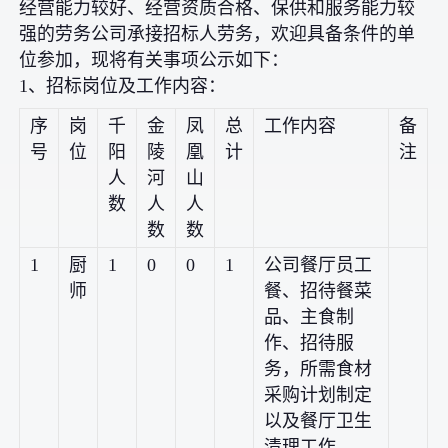
经营能力较好、经营资质合格、保供和服务能力较
强的劳务公司承接招标人劳务，欢迎具备条件的单
位参加，现将有关事项公示如下：
1、招标岗位及工作内容：
序
岗
千
金
凤
总
工作内容
备
号
位
阳
陵
凰
计
注
人
河
山
数
人
人
数
数
1
厨
1
0
0
1
公司餐厅员工
师
餐、招待餐菜
品、主食制
作、招待服
务，所需食材
采购计划制定
以及餐厅卫生
清理工作。