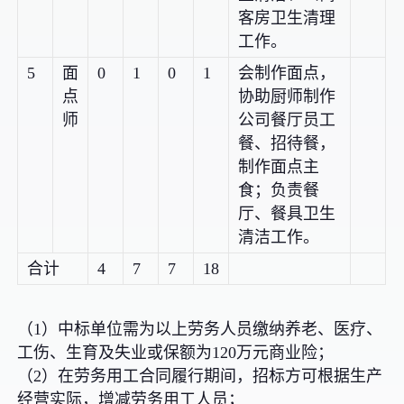
客房卫生清理
工作。
5
面
0
1
0
1
会制作面点，
点
协助厨师制作
师
公司餐厅员工
餐、招待餐，
制作面点主
食；负责餐
厅、餐具卫生
清洁工作。
合计
4
7
7
18
（1）中标单位需为以上劳务人员缴纳养老、医疗、
工伤、生育及失业或保额为120万元商业险；
（2）在劳务用工合同履行期间，招标方可根据生产
经营实际，增减劳务用工人员；