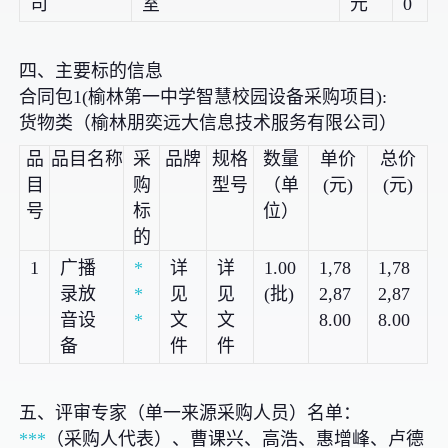
司
室
元
0
四、主要标的信息
合同包1(榆林第一中学智慧校园设备采购项目):
货物类（榆林朋奕远大信息技术服务有限公司）
品
品目名称
采
品牌
规格
数量
单价
总价
目
购
型号
（单
(元)
(元)
号
标
位）
的
1
广播
*
详
详
1.00
1,78
1,78
录放
*
见
见
(批)
2,87
2,87
音设
*
文
文
8.00
8.00
备
件
件
五、评审专家（单一来源采购人员）名单：
***
（采购人代表）、曹课兴、高浩、惠增峰、卢德