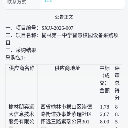
联系方式
***
公告正文
一、项目编号：SXJJ-2026-007
二、项目名称：榆林第一中学智慧校园设备采购项
目
三、采购结果
采购包1:
供应商名称
供应商地址
中标
评
（成
审
交）
总
金额
得
分
榆林朋奕远
西省榆林市横山区崇德
1,78
8
大信息技术
路街道办事处紫瑞社区
2,87
8.
服务有限公
怀远三路紫瑞公寓301
8.00
5