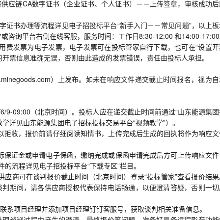
请干将供应链CA数字证书（企业证书、个人证书）－－上传签章，审核成功
A数字证书办理等流程详见电子招投标平台“新手入门－－常见问题”，以上
咨询平台右侧在线客服，服务时间：工作日8:30-12:00 和14:00-17:0
台使用费发票为电子发票，电子发票可在投标管家自行下载，也可在“设置开
的开票信息准确无误，否则由此造成的发票错误，责任由投标人承担。
minegoods.com）上发布。如未在响应文件递交截止时间报名，视为
/6/9-09:00（北京时间）。投标人应在递交截止时间前通过“山东能源集
教学详见山东能源集团电子招标投标交易平台“视频教学”）。
予以拒收，报价前请仔细阅读知情书，上传完成后生成的回执将作为响应文
投标保证金或申请电子保函，缴纳完成或保函申请完成后方可上传响应文件
件的流程详见电子招投标平台“下载专区”栏目。
。供应商可在谈判报价截止时间（北京时间）登录“投标管家”查看报价结果
谈判期间，请各供应商授权代表保持电话畅通，以便澄清答疑，否则一切
联系项目经理并添加项目经理钉钉客服号，获取谈判相关准备信息。
处理谈判过程中产生的澄清、最终报价等问题。准备好具备远程影音功能