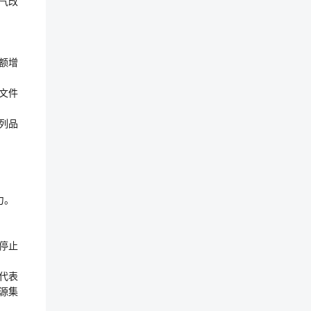
气改
等额增
文件
列品
力。
停止
代表
源集