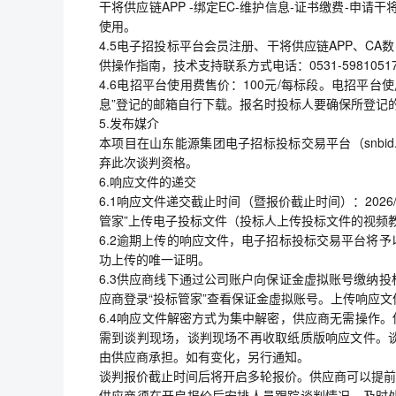
干将供应链APP -绑定EC-维护信息-证书缴费-申
使用。
4.5电子招投标平台会员注册、干将供应链APP、C
供操作指南，技术支持联系方式电话：0531-59810517或
4.6电招平台使用费售价：100元/每标段。电招平
息”登记的邮箱自行下载。报名时投标人要确保所登记
5.发布媒介
本项目在山东能源集团电子招标投标交易平台（snbid.
弃此次谈判资格。
6.响应文件的递交
6.1响应文件递交截止时间（暨报价截止时间）：2026
管家”上传电子投标文件（投标人上传投标文件的视频
6.2逾期上传的响应文件，电子招标投标交易平台将
功上传的唯一证明。
6.3供应商线下通过公司账户向保证金虚拟账号缴纳
应商登录“投标管家”查看保证金虚拟账号。上传响应文
6.4响应文件解密方式为集中解密，供应商无需操作
需到谈判现场，谈判现场不再收取纸质版响应文件。
由供应商承担。如有变化，另行通知。
谈判报价截止时间后将开启多轮报价。供应商可以提前
供应商须在开启报价后安排人员跟踪谈判情况，及时