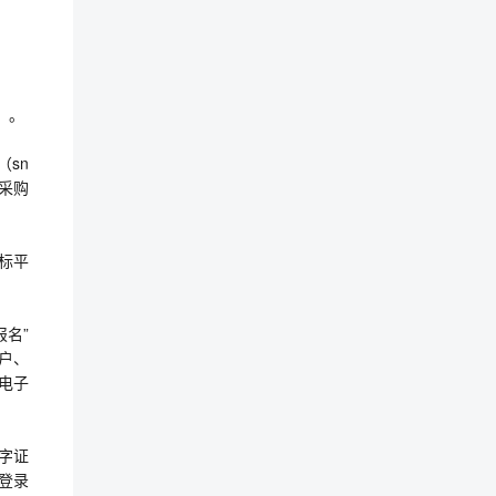
）。
（sn
判采购
投标平
报名”
户、
电子
字证
登录