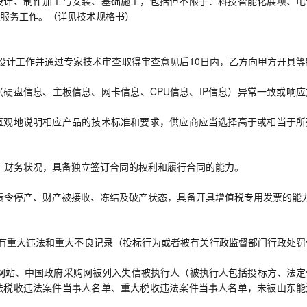
设计、制作加工与安装、基础施工，包括但不限于：科技智能化展项、电
服务工作。（详见技术规格书）
所有设计工作并通过专家技术审查取得审查意见后10日内，乙方向甲方开具
硬盘信息、主板信息、网卡信息、CPU信息、IP信息）异常一致或响应
直观地说明相应产品的技术标准和要求，供应商应当选择高于或相当于所
金、财务状况，具备独立签订合同的权利和履行合同的能力。
被责令停产、财产被接收、冻结及破产状态，具备开具增值税专用发票的能
中没有重大违法和重大不良记录（投标行为或者被有关行政监督部门行政处罚
”网站、中国政府采购网被列入失信被执行人（被执行人包括投标方、法定
法税收违法案件当事人名单、重大税收违法案件当事人名单，未被山东能