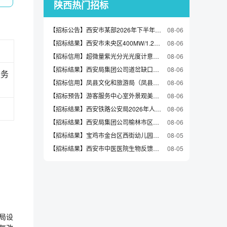
陕西热门招标
【招标公告】西安市某部2026年下半年役前教育招标公告（2026-VGBYBE-F1013）
08-06
【招标结果】西安市未央区400MW/1.2GWh新型独立储能项目地基承载力及材料检测服务-结果公告
08-06
【招标信用】超微量紫光分光光度计意向公开(2026-yxgs-207)(第1包)
08-06
【招标结果】西安局集团公司道岔缺口监测装置购置中标候选人公示
08-06
服务
【招标信用】凤县文化和旅游局（凤县文物局）凤县文化和旅游资源普查技术支持服务项目履约验收公告
08-06
【招标预告】游客服务中心室外景观美化提升改造工程资格预审公告
08-06
【招标结果】西安铁路公安局2026年人民警察服装采购项目中标公告
08-06
【招标结果】西安局集团公司榆林市区、靖边县、绥德县、灵宝市区汽车定点维修服务委外修（三次）流标公示
08-06
【招标结果】宝鸡市金台区西街幼儿园网上竞价成交公示
08-05
【招标结果】西安市中医医院生物反馈胃动力仪采购项目(二次)结果公告
08-05
局设