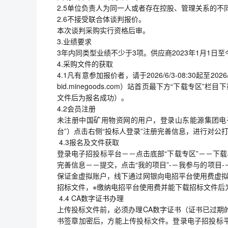
2.5单位负责人为同一人或者存在控股、管理关系的
2.6不接受联合体谈判报价。
本次谈判采购实行资格后审。
3.业绩要求
3年内同类型业绩不少于3项。供应商2023年1月1
4.采购文件的获取
4.1凡有意参加报价者，请于2026/6/3-08:30起至
bid.minegoods.com）站首页最下方“下载专
文件后为报名成功）。
4.2会员注册
未注册中国矿用物资网的用户，登录山东能源集团电子招标投
台”）点击右侧“投标人登录”注册完善信息，进行对公
4.3报名及文件获取
登录电子招投标平台－－点击底部“下载专区”－－下载
完善信息－－提交，点击“我的项目”-－我参与的项目
保证金虚拟账户，线下通过网银向电招平台使用费虚拟
招标文件，※缴纳电招平台使用费并能下载招标文件后
4.4 CA数字证书办理
上传投标文件前，必须办理CA数字证书（证书已过期
书签章加密后，方能上传投标文件。登录电子招投标平