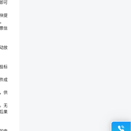
后即可
板块提
0。
票信
自动放
团投标
件成
，供
。无
后果
的电