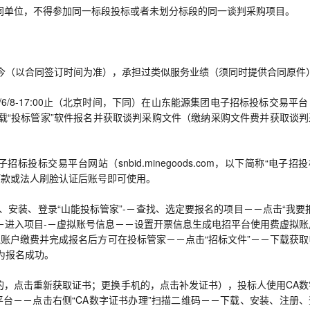
不同单位，不得参加同一标段投标或者未划分标段的同一谈判采购项目。
日至今（以合同签订时间为准），承担过类似服务业绩（须同时提供合同原件
2026/6/8-17:00止（北京时间，下同）在山东能源集团电子招标投标交易平台
区”栏目下载“投标管家”软件报名并获取谈判采购文件（缴纳采购文件费并获取谈
标交易平台网站（snbid.minegoods.com，以下简称“电子招
打款或法人刷脸认证后账号即可使用。
、安装、登录“山能投标管家”-－查找、选定要报名的项目－－点击“我要
-－进入项目-－虚拟账号信息－－设置开票信息生成电招平台使用费虚拟账
账户缴费并完成报名后方可在投标管家－－点击“招标文件”－－下载获取
为报名成功。
的，点击重新获取证书；更换手机的，点击补发证书），投标人使用CA数
台－－点击右侧“CA数字证书办理”扫描二维码－－下载、安装、注册、