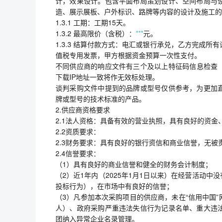
计，效果设计。包含平面布局策划设计、空间布局与
造、展示展板、户外标识、路牌等内容的设计及施工的
1.3.1 工期：工期15天。
1.3.2 最高限价（含税）：
***
元。
1.3.3 结算付款方式：电汇或银行承兑，乙方完成
值税专用发票，甲方根据资金预算一次性支付。
不同供应商的响应文件有三个及以上特征码信息检查（
下载IP地址一致将作无效标处理。
谈判采购文件中提到的品牌或型号仅供参考，为更加
牌或型号的技术标准的产品。
2.供应商资格要求
2.1法人资格：具备有效的营业执照，具有良好的资
2.2资质要求：
2.3财务要求：具有良好的银行资信和商业信誉，无
2.4信誉要求：
（1）具有良好的商业信誉和健全的财务会计制度；
（2）近1年内（2025年1月1日以来）在经营活动
投标行为），在市场中有良好的信誉；
（3）凡参加本次采购项目的供应商，未在“信用中国
人）、政府采购严重违法失信行为记录名单、重大违
团纳入异常企业名录管理。