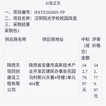
公告正文
一、项目编号：HXTZ202605-TP
二、项目名称：汉阴阳光学校校园改造
三、采购结果
采购包1:
供应商名称
供应商地址
中标
评审
（成
价格
交）
金额
陕西天
陕西省安康市高新技术产
54
54
恒同创
业开发区建民办事处花园
2,7
2,
建设工
沟村新兴天著4号楼1单元
79.
77
程有限
404室
97
9.
公司
元
97
元