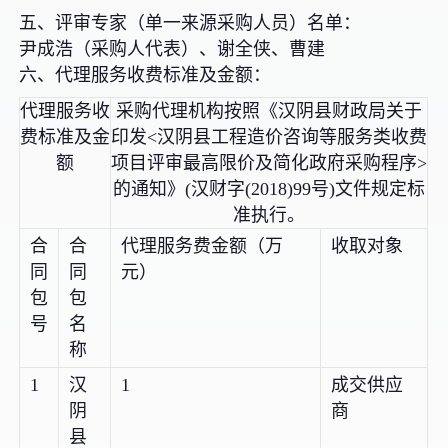
五、评审专家（单一来源采购人员）名单：
尹成浩（采购人代表）、谢全侠、曹建
六、代理服务收费标准及金额：
代理服务收
采购代理机构按照《汉阴县财政局关于
费标准及金
印发<汉阴县工程造价咨询等服务类收费
额
项目评审最高限价及简化政府采购程序>
的通知》(汉财字(2018)99号)文件规定标
准执行。
合
合
代理服务费金额（万
收取对象
同
同
元）
包
包
号
名
称
1
汉
1
成交供应
阴
商
县