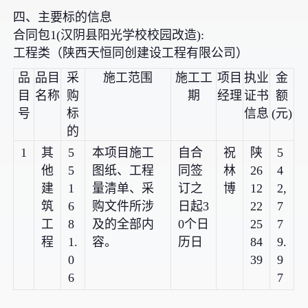
四、主要标的信息
合同包1(汉阴县阳光学校校园改造):
工程类（陕西天恒同创建设工程有限公司）
品
品目
采
施工范围
施工工
项目
执业
金
目
名称
购
期
经理
证书
额
号
标
信息
(元)
的
1
其
5
本项目施工
自合
祝
陕
5
他
5
图纸、工程
同签
林
26
4
建
1
量清单、采
订之
博
12
2,
筑
6
购文件所涉
日起3
22
7
工
8
及的全部内
0个日
25
7
程
1.
容。
历日
84
9.
0
39
9
6
7