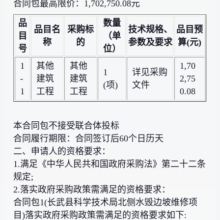
合同包最高限价：1,702,750.08元
品
数量
品目名
采购标
技术规格、
品目预
目
（单
称
的
参数及要求
算(元)
号
位）
1
其他
其他
1,70
1
详见采购
-
建筑
建筑
2,75
(项)
文件
1
工程
工程
0.08
本合同包不接受联合体投标
合同履行期限：合同签订后60个日历天
二、申请人的资格要求：
1.满足《中华人民共和国政府采购法》第二十二条
规定;
2.落实政府采购政策需满足的资格要求：
合同包1(长武县科学技术局北侧水毁边坡维修项
目)落实政府采购政策需满足的资格要求如下: